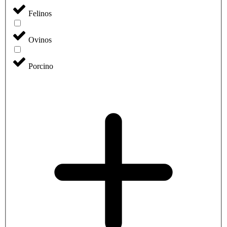
Felinos
Ovinos
Porcino