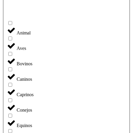
Animal
Aves
Bovinos
Caninos
Caprinos
Conejos
Equinos